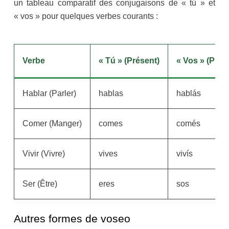
un tableau comparatif des conjugaisons de « tú » et
« vos » pour quelques verbes courants :
Verbe
« Tú » (Présent)
« Vos » (Prés
Hablar (Parler)
hablas
hablás
Comer (Manger)
comes
comés
Vivir (Vivre)
vives
vivís
Ser (Être)
eres
sos
Autres formes de voseo