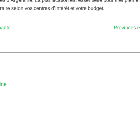
 d’Argentine. La planification est essentielle pour tirer plein
aire selon vos centres d’intérêt et votre budget.
nante
Provinces e
e
ine