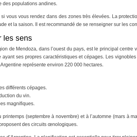
e des populations andines.
t si vous vous rendez dans des zones très élevées. La protection
ude et la saison. Il est recommandé de se renseigner sur les co
r les sens
gion de Mendoza, dans l’ouest du pays, est le principal centre v
 ayant ses propres caractéristiques et cépages. Les vignobles
n Argentine représente environ 220 000 hectares.
les différents cépages.
uction du vin.
ges magnifiques.
t au printemps (septembre à novembre) et à l’automne (mars à ma
roposent des circuits œnologiques.