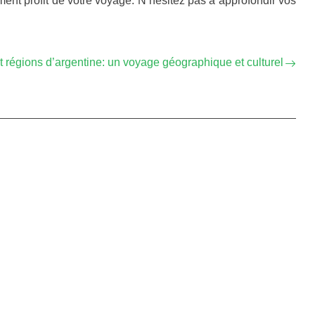
ement profit de votre voyage. N’hésitez pas à approfondir vos
t régions d’argentine: un voyage géographique et culturel