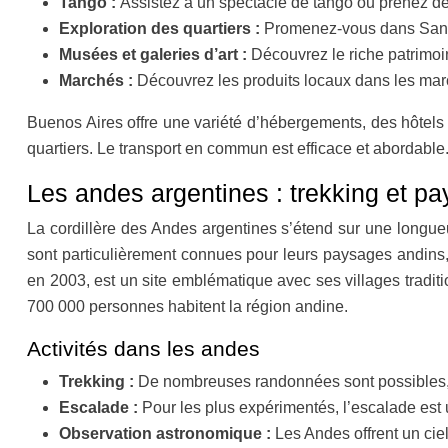
Tango :
Assistez à un spectacle de tango ou prenez de
Exploration des quartiers :
Promenez-vous dans San 
Musées et galeries d’art :
Découvrez le riche patrimoine
Marchés :
Découvrez les produits locaux dans les marc
Buenos Aires offre une variété d’hébergements, des hôtels 
quartiers. Le transport en commun est efficace et abordable
Les andes argentines : trekking et pa
La cordillère des Andes argentines s’étend sur une longueu
sont particulièrement connues pour leurs paysages andin
en 2003, est un site emblématique avec ses villages tradit
700 000 personnes habitent la région andine.
Activités dans les andes
Trekking :
De nombreuses randonnées sont possibles, 
Escalade :
Pour les plus expérimentés, l’escalade est u
Observation astronomique :
Les Andes offrent un cie