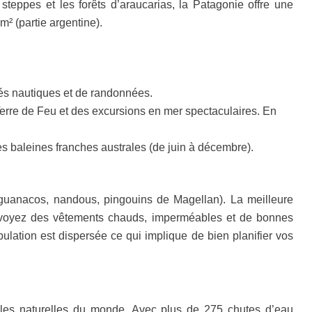
eppes et les forêts d’araucarias, la Patagonie offre une
² (partie argentine).
ités nautiques et de randonnées.
 Terre de Feu et des excursions en mer spectaculaires. En
s baleines franches australes (de juin à décembre).
e (guanacos, nandous, pingouins de Magellan). La meilleure
 Prévoyez des vêtements chauds, imperméables et de bonnes
pulation est dispersée ce qui implique de bien planifier vos
eilles naturelles du monde. Avec plus de 275 chutes d’eau