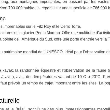
long, aux montagnes imposantes, en passant par les vastes st
on 700 000 habitants, répartis sur une superficie de 786 000 km
ine
s imprenables sur le Fitz Roy et le Cerro Torre.
laciares et le glacier Perito Moreno. Offre une multitude d’activ
 la pointe de l’Amérique du Sud, offre une porte d’entrée vers la
au patrimoine mondial de l’UNESCO, idéal pour l’observation de
e, le kayak, la randonnée équestre et l’observation de la faun
obre à avril), avec des températures variant de 10°C à 20°C.
ut prévoir un temps de trajet important entre les sites. La po
aturelle
ntine et le Brésil, sont l’une des plus impressionnantes merv