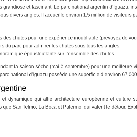
ois grandiose et fascinant. Le parc national argentin d’Iguazu,
s divers angles. Il accueille environ 1,5 million de visiteurs p
 des chutes pour une expérience inoubliable (prévoyez de vous 
ers du parc pour admirer les chutes sous tous les angles.
anoramique époustouflante sur l’ensemble des chutes.
endant la saison sèche (mai à septembre) pour une meilleure vis
rc national d’Iguazu possède une superficie d’environ 67 000 he
rgentine
te et dynamique qui allie architecture européenne et culture 
s que San Telmo, La Boca et Palermo, qui valent le détour. Expl