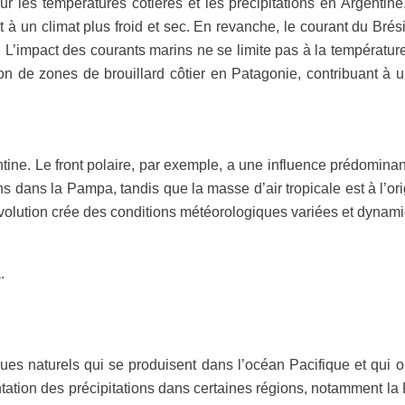
ur les températures côtières et les précipitations en Argenti
nt à un climat plus froid et sec. En revanche, le courant du Bré
L’impact des courants marins ne se limite pas à la température 
on de zones de brouillard côtier en Patagonie, contribuant à 
ine. Le front polaire, par exemple, a une influence prédominante
ns dans la Pampa, tandis que la masse d’air tropicale est à l’or
olution crée des conditions météorologiques variées et dynamiq
.
s naturels qui se produisent dans l’océan Pacifique et qui on
ation des précipitations dans certaines régions, notamment la