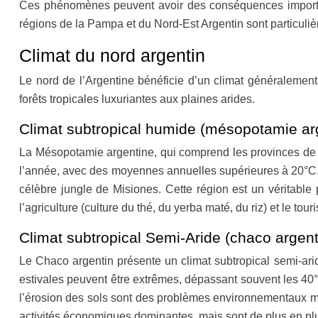
Ces phénomènes peuvent avoir des conséquences importantes
régions de la Pampa et du Nord-Est Argentin sont particulièr
Climat du nord argentin
Le nord de l’Argentine bénéficie d’un climat généralement
forêts tropicales luxuriantes aux plaines arides.
Climat subtropical humide (mésopotamie ar
La Mésopotamie argentine, qui comprend les provinces de Mi
l’année, avec des moyennes annuelles supérieures à 20°C. L
célèbre jungle de Misiones. Cette région est un véritable p
l’agriculture (culture du thé, du yerba maté, du riz) et le tou
Climat subtropical Semi-Aride (chaco argent
Le Chaco argentin présente un climat subtropical semi-arid
estivales peuvent être extrêmes, dépassant souvent les 40°
l’érosion des sols sont des problèmes environnementaux maje
activités économiques dominantes, mais sont de plus en pl