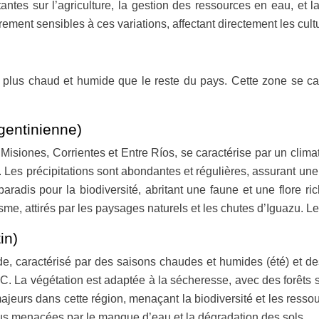
 sur l’agriculture, la gestion des ressources en eau, et la p
ement sensibles à ces variations, affectant directement les cult
 plus chaud et humide que le reste du pays. Cette zone se ca
gentinienne)
siones, Corrientes et Entre Ríos, se caractérise par un clima
es précipitations sont abondantes et régulières, assurant une
aradis pour la biodiversité, abritant une faune et une flore r
risme, attirés par les paysages naturels et les chutes d’Iguazu. Le
in)
e, caractérisé par des saisons chaudes et humides (été) et de
C. La végétation est adaptée à la sécheresse, avec des forêts s
urs dans cette région, menaçant la biodiversité et les ressourc
us menacées par le manque d’eau et la dégradation des sols.