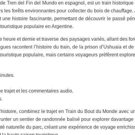
Tren del Fin del Mundo en espagnol, est un train historique qui
s les forêts environnantes pour collecter du bois de chauffage. 
ne histoire fascinante, permettant de découvrir le passé pénit
touristique populaire en Argentine.
 heure et demie et traverse des paysages variés, allant des fo
ues racontent l’histoire du train, de la prison d’Ushuaia et de
ouristique populaire, mais certains voyageurs préfèrent explorer 
inutes.
le trajet et les commentaires audio.
s.
’histoire, combinez le trajet en Train du Bout du Monde avec 
runter un sentier de randonnée balisé pour explorer davantage l
 beauté naturelle du parc, créant une expérience de voyage enrich
t la haute saison touristique.