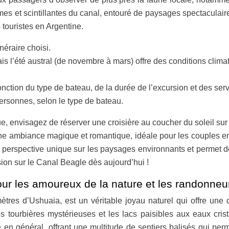
lmes et scintillantes du canal, entouré de paysages spectaculair
 touristes en Argentine.
néraire choisi.
ais l’été austral (de novembre à mars) offre des conditions cli
fonction du type de bateau, de la durée de l’excursion et des serv
rsonnes, selon le type de bateau.
e, envisagez de réserver une croisière au coucher du soleil su
t une ambiance magique et romantique, idéale pour les couples
ne perspective unique sur les paysages environnants et permet d
ion sur le Canal Beagle dès aujourd’hui !
pour les amoureux de la nature et les randonneu
tres d’Ushuaia, est un véritable joyau naturel qui offre une d
tourbières mystérieuses et les lacs paisibles aux eaux crista
n général, offrant une multitude de sentiers balisés qui perme