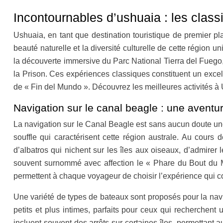
Incontournables d’ushuaia : les clas
Ushuaia, en tant que destination touristique de premier pla
beauté naturelle et la diversité culturelle de cette région
la découverte immersive du Parc National Tierra del Fuego
la Prison. Ces expériences classiques constituent un exce
de « Fin del Mundo ». Découvrez les meilleures activités à
Navigation sur le canal beagle : une aventu
La navigation sur le Canal Beagle est sans aucun doute un
souffle qui caractérisent cette région australe. Au cours
d’albatros qui nichent sur les îles aux oiseaux, d’admirer
souvent surnommé avec affection le « Phare du Bout du Mon
permettent à chaque voyageur de choisir l’expérience qui c
Une variété de types de bateaux sont proposés pour la navi
petits et plus intimes, parfaits pour ceux qui recherchen
incluent souvent des arrêts sur certaines îles, permettant