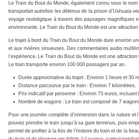
Le Train du Bout du Monde, également connu sous le nom de 
transportait autrefois les détenus de la prison d’Ushuaia ver
voyage nostalgique à travers des paysages magnifiques et u
environnante. Le Train du Bout du Monde est une attraction 
Le trajet à bord du Train du Bout du Monde dure environ une
et aux rivières sinueuses. Des commentaires audio multiling
l’expérience. Le Train du Bout du Monde est une attraction t
Le train transporte environ 100 000 passagers par an.
Durée approximative du trajet : Environ 1 heure et 30 m
Distance parcourue par le train : Environ 7 kilomètres.
Prix indicatif par personne : Environ 75 euros, incluant 
Nombre de wagons : Le train est composé de 7 wagon
Pour une journée complète d’immersion dans la nature et l
pouvez prendre le train jusqu’à sa gare terminus, puis emp
permet de profiter à la fois de l’histoire du train et de la
du train et de réserver vos billets à l’avance, surtout pendan