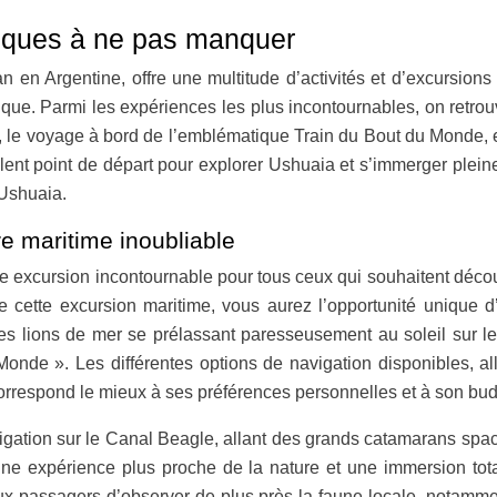
siques à ne pas manquer
n en Argentine, offre une multitude d’activités et d’excursion
 unique. Parmi les expériences les plus incontournables, on retr
, le voyage à bord de l’emblématique Train du Bout du Monde, e
llent point de départ pour explorer Ushuaia et s’immerger plei
 Ushuaia.
re maritime inoubliable
e excursion incontournable pour tous ceux qui souhaitent décou
 de cette excursion maritime, vous aurez l’opportunité uniqu
 les lions de mer se prélassant paresseusement au soleil sur le
de ». Les différentes options de navigation disponibles, all
orrespond le mieux à ses préférences personnelles et à son bud
gation sur le Canal Beagle, allant des grands catamarans spacie
t une expérience plus proche de la nature et une immersion to
 aux passagers d’observer de plus près la faune locale, notam