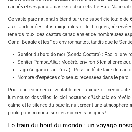
cachés et ses panoramas exceptionnels. Le Parc National d
Ce vaste parc national s’étend sur une superficie totale de 
aux randonnées plus exigeantes et techniques, réservées
renards roux, des castors canadiens et de nombreuses esp
Canal Beagle et les îles environnantes, tandis que le Senti
Sentier du bord de mer (Senda Costera) : Facile, enviro
Sentier Pampa Alta : Modéré, environ 5 km aller-retour
Lago Acigami (Lac Roca) : Possibilité de faire du canoë
Nombre d’espèces d’oiseaux recensées dans le parc :
Pour une expérience véritablement unique et mémorable, 
lumineuse des villes, le ciel nocturne d’Ushuaia se révèle d
calme et le silence du parc la nuit créent une atmosphère 
photo pour immortaliser ces moments uniques !
Le train du bout du monde : un voyage nostal