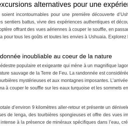
 excursions alternatives pour une expér
soient incontournables pour une première découverte d’Ushua
es sentiers battus, vivre des expériences authentiques et décou
ptère offrant des vues aériennes à couper le souffle, en passa
a pour tous les goûts et toutes les envies à Ushuaia. Explorez 
ndonnée inoubliable au coeur de la nature
destre populaire et exigeante qui mène à un magnifique lagon 
ature sauvage de la Terre de Feu. La randonnée est considérée 
tourbières mystérieuses et aux montagnes imposantes. L’arrivé
ama à couper le souffle sur les eaux turquoise et les sommets
ale d’environ 9 kilomètres aller-retour et présente un dénivel
nses de lenga, des tourbières spongieuses et offre des vues 
ntense à la présence de minéraux spécifiques dans l’eau, cré