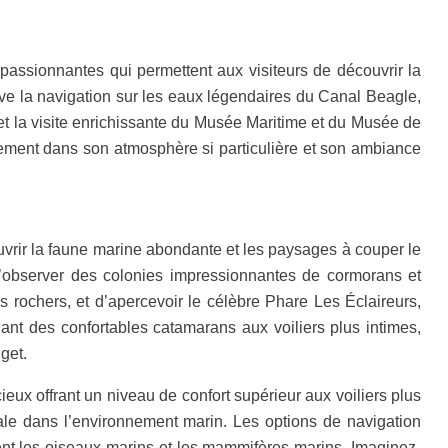
s passionnantes qui permettent aux visiteurs de découvrir la
ouve la navigation sur les eaux légendaires du Canal Beagle,
t la visite enrichissante du Musée Maritime et du Musée de
nement dans son atmosphère si particulière et son ambiance
vrir la faune marine abondante et les paysages à couper le
e d’observer des colonies impressionnantes de cormorans et
s rochers, et d’apercevoir le célèbre Phare Les Éclaireurs,
ant des confortables catamarans aux voiliers plus intimes,
get.
ux offrant un niveau de confort supérieur aux voiliers plus
tale dans l’environnement marin. Les options de navigation
ment les oiseaux marins et les mammifères marins. Imaginez-