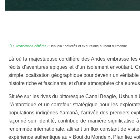
/
Destinations côtières
/ Ushuaia : activités et excursions au bout du monde
Là où la majestueuse cordillère des Andes embrasse les e
récits d’aventures épiques et d’un isolement envoûtant. C
simple localisation géographique pour devenir un véritabl
histoire riche et fascinante, et d’une atmosphère chaleure
Située sur les rives du pittoresque Canal Beagle, Ushuaia bé
l’Antarctique et un carrefour stratégique pour les explora
populations indigènes Yamaná, l’arrivée des premiers explo
façonné son identité, contribue de manière significative 
renommée internationale, attirant un flux constant de visi
expérience authentique au « Bout du Monde ». Planifiez vot