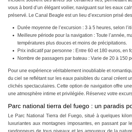
vous à bord d’un élégant voilier, naviguant sur les eaux ca
préservé. Le Canal Beagle est un lieu d’excursion prisé des
Durée moyenne de l’excursion : 3 à 5 heures, selon l’iti
Meilleure période pour la navigation : Toute l’année, m
températures plus douces et moins de précipitations.
Prix indicatif par personne : Entre 60 et 180 euros, en 
Nombre de passagers par bateau : Varie de 20 à 150 pe
Pour une expérience véritablement inoubliable et romantiqu
du ciel se reflétant sur les eaux paisibles du canal créen
clichés spectaculaires. Cette option de navigation offre u
une atmosphère intime et privilégiée. Réservez votre excurs
Parc national tierra del fuego : un paradis 
Le Parc National Tierra del Fuego, situé à quelques kilomè
luxuriantes aux montagnes imposantes, en passant par les 
randonneurs de tous niveaux et les amoureux de la nature e